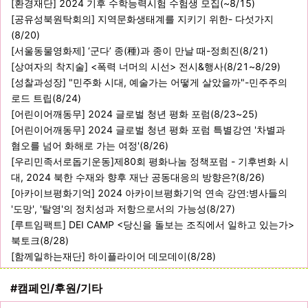
[환경재단] 2024 기후 수학능력시험 수험생 모집(~8/15)
[공유성북원탁회의] 지역문화생태계를 지키기 위한- 다섯가지
(8/20)
[서울동물영화제] ‘군다’ 종(種)과 종이 만날 때-정희진(8/21)
[상여자의 착지술] <폭력 너머의 시선> 전시&행사(8/21~8/29)
[성찰과성장] "민주화 시대, 예술가는 어떻게 살았을까"-민주주의
로드 트립(8/24)
[어린이어깨동무] 2024 글로벌 청년 평화 포럼(8/23~25)
[어린이어깨동무] 2024 글로벌 청년 평화 포럼 특별강연 '차별과
혐오를 넘어 화해로 가는 여정'(8/26)
[우리민족서로돕기운동]제80회 평화나눔 정책포럼 - 기후변화 시
대, 2024 북한 수재와 향후 재난 공동대응의 방향은?(8/26)
[아카이브평화기억] 2024 아카이브평화기억 연속 강연:병사들의
'도망', '탈영'의 정치성과 저항으로서의 가능성(8/27)
[루트임팩트] DEI CAMP <당신을 돌보는 조직에서 일하고 있는가>
북토크(8/28)
[함께일하는재단] 하이플라이어 데모데이(8/28)
#캠페인/후원/기타